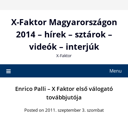
Skip
to
content
X-Faktor Magyarországon
2014 – hírek – sztárok –
videók – interjúk
X-Faktor
Menu
Enrico Palli – X Faktor első válogató
továbbjutója
Posted on 2011. szeptember 3. szombat