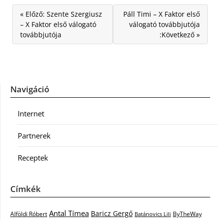
« Előző: Szente Szergiusz
Páll Timi – X Faktor első
– X Faktor első válogató
válogató továbbjutója
továbbjutója
:Következő »
Navigáció
Internet
Partnerek
Receptek
Címkék
Antal Tímea
Baricz Gergő
Alföldi Róbert
ByTheWay
Batánovics Lili