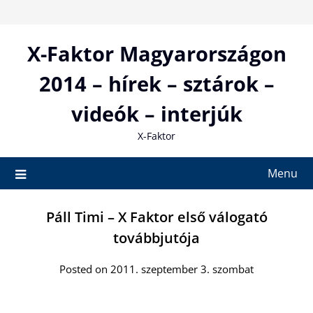
Skip
to
content
X-Faktor Magyarországon
2014 – hírek – sztárok –
videók – interjúk
X-Faktor
Menu
Páll Timi – X Faktor első válogató
továbbjutója
Posted on 2011. szeptember 3. szombat