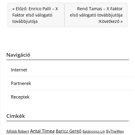
« Előző: Enrico Palli – X
Rend Tamas – X Faktor
Faktor első válogató
első válogató továbbjutója
továbbjutója
:Következő »
Navigáció
Internet
Partnerek
Receptek
Címkék
Antal Tímea
Baricz Gergő
Alföldi Róbert
ByTheWay
Batánovics Lili