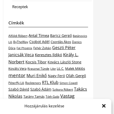
Receptek
Címkék
Antal Tímea
Baricz Gergő
Alföldi Róbert
Batánovics
Csobot Adél
Csordás Ákos
ByTheWay
Danics
Lili
Geszti Péter
Dóra
Fat Phoenix
Fehér Zoltán
Király L.
Janicsák Veca
Keresztes Ildikó
Norbert
Kocsis Tibor
Kovács László Stone
Kováts Vera
Malek Miklós
Krasznai Tünde
LiL C.
Like
mentor
Muri Enikő
Oláh Gergő
Nagy Feró
RTL Klub
Péterffy Lili
Rocktenors
Simon Cowell
Takács
Szabó Dávid
Szabó Ádám
Szikora Róbert
Vastag
Nikolas
Tarány Tamás
Tóth Gabi
X-
Hozzájárulás kezelése
Csaba
Wolf Kati
Vastag Tamás
X-factor