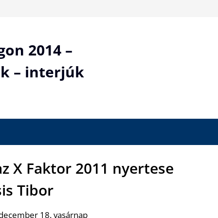
gon 2014 –
k – interjúk
z X Faktor 2011 nyertese
is Tibor
 december 18. vasárnap