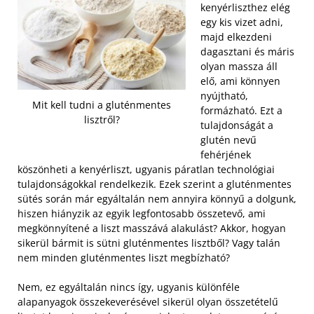
kenyérliszthez elég
egy kis vizet adni,
majd elkezdeni
dagasztani és máris
olyan massza áll
elő, ami könnyen
nyújtható,
Mit kell tudni a gluténmentes
formázható. Ezt a
lisztről?
tulajdonságát a
glutén nevű
fehérjének
köszönheti a kenyérliszt, ugyanis páratlan technológiai
tulajdonságokkal rendelkezik. Ezek szerint a gluténmentes
sütés során már egyáltalán nem annyira könnyű a dolgunk,
hiszen hiányzik az egyik legfontosabb összetevő, ami
megkönnyítené a liszt masszává alakulást? Akkor, hogyan
sikerül bármit is sütni gluténmentes lisztből? Vagy talán
nem minden gluténmentes liszt megbízható?
Nem, ez egyáltalán nincs így, ugyanis különféle
alapanyagok összekeverésével sikerül olyan összetételű