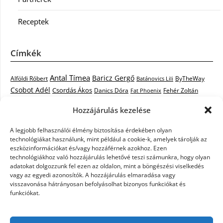
Receptek
Címkék
Antal Tímea
Baricz Gergő
Alföldi Róbert
ByTheWay
Batánovics Lili
Csobot Adél
Csordás Ákos
Danics Dóra
Fat Phoenix
Fehér Zoltán
Király L.
Janicsák Veca
Geszti Péter
Keresztes Ildikó
Hozzájárulás kezelése
Norbert
Kocsis Tibor
Kovács László Stone
Kováts Vera
mentor
A legjobb felhasználói élmény biztosítása érdekében olyan
Muri Enikő
Malek Miklós
Krasznai Tünde
LiL C.
Like
technológiákat használunk, mint például a cookie-k, amelyek tárolják az
RTL Klub
Oláh Gergő
Nagy Feró
Péterffy Lili
Rocktenors
Simon
eszközinformációkat és/vagy hozzáférnek azokhoz. Ezen
Takács Nikolas
technológiákhoz való hozzájárulás lehetővé teszi számunkra, hogy olyan
Szabó Dávid
Szabó Ádám
Cowell
Szikora Róbert
adatokat dolgozzunk fel ezen az oldalon, mint a böngészési viselkedés
Vastag Csaba
Wolf
Vastag Tamás
Tarány Tamás
Tóth Gabi
vagy az egyedi azonosítók. A hozzájárulás elmaradása vagy
visszavonása hátrányosan befolyásolhat bizonyos funkciókat és
X-Faktor
X-Faktor videók
Kati
funkciókat.
X-factor
x faktor döntő
X-Faktor válogatás
Zámbó