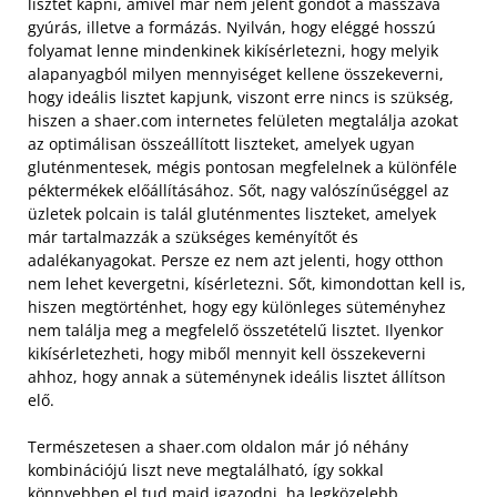
lisztet kapni, amivel már nem jelent gondot a masszává
gyúrás, illetve a formázás. Nyilván, hogy eléggé hosszú
folyamat lenne mindenkinek kikísérletezni, hogy melyik
alapanyagból milyen mennyiséget kellene összekeverni,
hogy ideális lisztet kapjunk, viszont erre nincs is szükség,
hiszen a shaer.com internetes felületen megtalálja azokat
az optimálisan összeállított liszteket, amelyek ugyan
gluténmentesek, mégis pontosan megfelelnek a különféle
péktermékek előállításához.
Sőt, nagy valószínűséggel az
üzletek polcain is talál gluténmentes liszteket, amelyek
már tartalmazzák a szükséges keményítőt és
adalékanyagokat. Persze ez nem azt jelenti, hogy otthon
nem lehet kevergetni, kísérletezni. Sőt, kimondottan kell is,
hiszen megtörténhet, hogy egy különleges süteményhez
nem találja meg a megfelelő összetételű lisztet. Ilyenkor
kikísérletezheti, hogy miből mennyit kell összekeverni
ahhoz, hogy annak a süteménynek ideális lisztet állítson
elő.
Természetesen a shaer.com oldalon már jó néhány
kombinációjú liszt neve megtalálható, így sokkal
könnyebben el tud majd igazodni, ha legközelebb