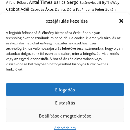
Antal Tímea
Baricz Gergő
Alföldi Róbert
ByTheWay
Batánovics Lili
Csobot Adél
Csordás Ákos
Danics Dóra
Fat Phoenix
Fehér Zoltán
Király L.
Janicsák Veca
Geszti Péter
Keresztes Ildikó
Hozzájárulás kezelése
Norbert
Kocsis Tibor
Kovács László Stone
Kováts Vera
mentor
A legjobb felhasználói élmény biztosítása érdekében olyan
Muri Enikő
Malek Miklós
Krasznai Tünde
LiL C.
Like
technológiákat használunk, mint például a cookie-k, amelyek tárolják az
RTL Klub
Oláh Gergő
Nagy Feró
Péterffy Lili
Rocktenors
Simon
eszközinformációkat és/vagy hozzáférnek azokhoz. Ezen
Takács Nikolas
technológiákhoz való hozzájárulás lehetővé teszi számunkra, hogy olyan
Szabó Dávid
Szabó Ádám
Cowell
Szikora Róbert
adatokat dolgozzunk fel ezen az oldalon, mint a böngészési viselkedés
Vastag Csaba
Wolf
Vastag Tamás
Tarány Tamás
Tóth Gabi
vagy az egyedi azonosítók. A hozzájárulás elmaradása vagy
visszavonása hátrányosan befolyásolhat bizonyos funkciókat és
X-Faktor
X-Faktor videók
Kati
funkciókat.
X-factor
x faktor döntő
X-Faktor válogatás
Zámbó
Elfogadás
Krisztián
Ördög Nóra
Elutasítás
©2026 X-Faktor Magyarországon 2014 – hírek –
Beállítások megtekintése
sztárok – videók – interjúk
| Design:
Newspaperly
WordPress Theme
Adatvédelem