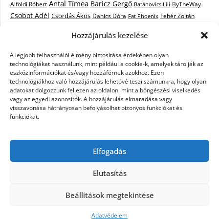
Antal Tímea
Baricz Gergő
Alföldi Róbert
ByTheWay
Batánovics Lili
Csobot Adél
Csordás Ákos
Danics Dóra
Fat Phoenix
Fehér Zoltán
Király L.
Janicsák Veca
Geszti Péter
Keresztes Ildikó
Hozzájárulás kezelése
Norbert
Kocsis Tibor
Kovács László Stone
Kováts Vera
mentor
A legjobb felhasználói élmény biztosítása érdekében olyan
Muri Enikő
Malek Miklós
Krasznai Tünde
LiL C.
Like
technológiákat használunk, mint például a cookie-k, amelyek tárolják az
RTL Klub
Oláh Gergő
Nagy Feró
Péterffy Lili
Rocktenors
Simon
eszközinformációkat és/vagy hozzáférnek azokhoz. Ezen
Takács Nikolas
technológiákhoz való hozzájárulás lehetővé teszi számunkra, hogy olyan
Szabó Dávid
Szabó Ádám
Cowell
Szikora Róbert
adatokat dolgozzunk fel ezen az oldalon, mint a böngészési viselkedés
Vastag Csaba
Wolf
Vastag Tamás
Tarány Tamás
Tóth Gabi
vagy az egyedi azonosítók. A hozzájárulás elmaradása vagy
visszavonása hátrányosan befolyásolhat bizonyos funkciókat és
X-Faktor
X-Faktor videók
Kati
funkciókat.
X-factor
x faktor döntő
X-Faktor válogatás
Zámbó
Elfogadás
Krisztián
Ördög Nóra
Elutasítás
©2026 X-Faktor Magyarországon 2014 – hírek –
Beállítások megtekintése
sztárok – videók – interjúk
| Design:
Newspaperly
WordPress Theme
Adatvédelem