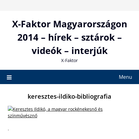
Skip
to
content
X-Faktor Magyarországon
2014 – hírek – sztárok –
videók – interjúk
X-Faktor
Menu
keresztes-ildiko-bibliografia
.