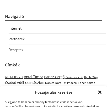
Navigáció
Internet
Partnerek
Receptek
Címkék
Antal Tímea
Baricz Gergő
Alföldi Róbert
ByTheWay
Batánovics Lili
Csobot Adél
Csordás Ákos
Danics Dóra
Fat Phoenix
Fehér Zoltán
Király L.
Janicsák Veca
Geszti Péter
Keresztes Ildikó
Hozzájárulás kezelése
Norbert
Kocsis Tibor
Kovács László Stone
Kováts Vera
mentor
A legjobb felhasználói élmény biztosítása érdekében olyan
Muri Enikő
Malek Miklós
Krasznai Tünde
LiL C.
Like
technológiákat használunk, mint például a cookie-k, amelyek tárolják az