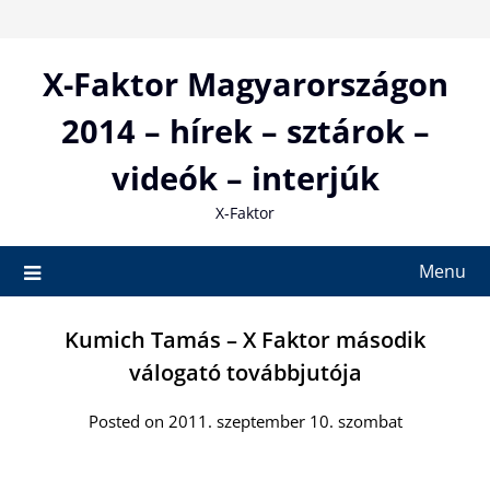
Skip
to
content
X-Faktor Magyarországon
2014 – hírek – sztárok –
videók – interjúk
X-Faktor
Menu
Kumich Tamás – X Faktor második
válogató továbbjutója
Posted on 2011. szeptember 10. szombat