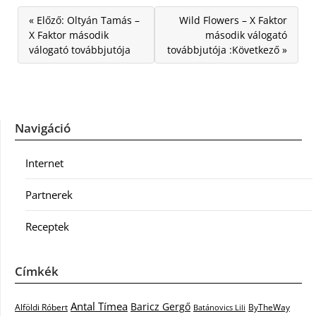
« Előző: Oltyán Tamás –
Wild Flowers – X Faktor
X Faktor második
második válogató
válogató továbbjutója
továbbjutója :Következő »
Navigáció
Internet
Partnerek
Receptek
Címkék
Antal Tímea
Baricz Gergő
Alföldi Róbert
ByTheWay
Batánovics Lili