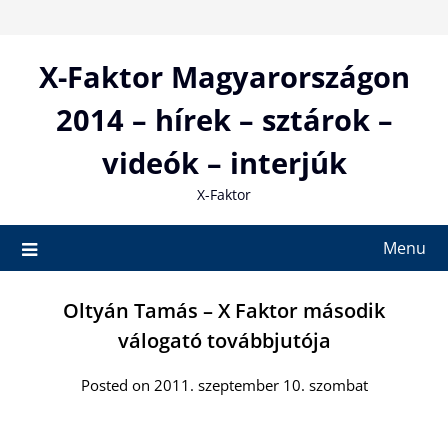
Skip
to
content
X-Faktor Magyarországon
2014 – hírek – sztárok –
videók – interjúk
X-Faktor
Menu
Oltyán Tamás – X Faktor második
válogató továbbjutója
Posted on 2011. szeptember 10. szombat