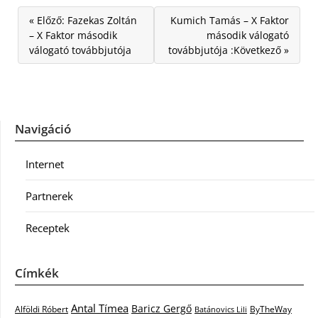
« Előző: Fazekas Zoltán
Kumich Tamás – X Faktor
– X Faktor második
második válogató
válogató továbbjutója
továbbjutója :Következő »
Navigáció
Internet
Partnerek
Receptek
Címkék
Antal Tímea
Baricz Gergő
Alföldi Róbert
ByTheWay
Batánovics Lili