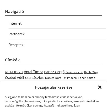
Navigáció
Internet
Partnerek
Receptek
Címkék
Antal Tímea
Baricz Gergő
Alföldi Róbert
ByTheWay
Batánovics Lili
Csobot Adél
Csordás Ákos
Danics Dóra
Fat Phoenix
Fehér Zoltán
Király L.
Janicsák Veca
Geszti Péter
Keresztes Ildikó
Hozzájárulás kezelése
Norbert
Kocsis Tibor
Kovács László Stone
Kováts Vera
mentor
A legjobb felhasználói élmény biztosítása érdekében olyan
Muri Enikő
Malek Miklós
Krasznai Tünde
LiL C.
Like
technológiákat használunk, mint például a cookie-k, amelyek tárolják az
RTL Klub
Oláh Gergő
Nagy Feró
Péterffy Lili
Rocktenors
Simon
eszközinformációkat és/vagy hozzáférnek azokhoz. Ezen