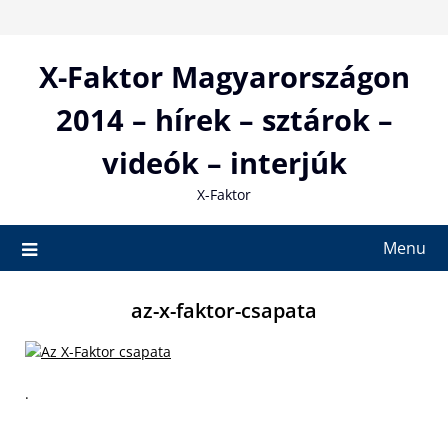
Skip
to
content
X-Faktor Magyarországon
2014 – hírek – sztárok –
videók – interjúk
X-Faktor
Menu
az-x-faktor-csapata
.