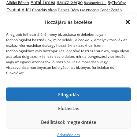
Antal Tímea
Baricz Gergő
Alföldi Róbert
ByTheWay
Batánovics Lili
Csobot Adél
Csordás Ákos
Danics Dóra
Fat Phoenix
Fehér Zoltán
Király L.
Janicsák Veca
Geszti Péter
Keresztes Ildikó
Hozzájárulás kezelése
Norbert
Kocsis Tibor
Kovács László Stone
Kováts Vera
mentor
A legjobb felhasználói élmény biztosítása érdekében olyan
Muri Enikő
Malek Miklós
Krasznai Tünde
LiL C.
Like
technológiákat használunk, mint például a cookie-k, amelyek tárolják az
RTL Klub
Oláh Gergő
Nagy Feró
Péterffy Lili
Rocktenors
Simon
eszközinformációkat és/vagy hozzáférnek azokhoz. Ezen
Takács Nikolas
technológiákhoz való hozzájárulás lehetővé teszi számunkra, hogy olyan
Szabó Dávid
Szabó Ádám
Cowell
Szikora Róbert
adatokat dolgozzunk fel ezen az oldalon, mint a böngészési viselkedés
Vastag Csaba
Wolf
Vastag Tamás
Tarány Tamás
Tóth Gabi
vagy az egyedi azonosítók. A hozzájárulás elmaradása vagy
visszavonása hátrányosan befolyásolhat bizonyos funkciókat és
X-Faktor
X-Faktor videók
Kati
funkciókat.
X-factor
x faktor döntő
X-Faktor válogatás
Zámbó
Elfogadás
Krisztián
Ördög Nóra
Elutasítás
©2026 X-Faktor Magyarországon 2014 – hírek –
Beállítások megtekintése
sztárok – videók – interjúk
| Design:
Newspaperly
WordPress Theme
Adatvédelem