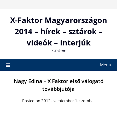
Skip
to
content
X-Faktor Magyarországon
2014 – hírek – sztárok –
videók – interjúk
X-Faktor
Menu
Nagy Edina – X Faktor első válogató
továbbjutója
Posted on 2012. szeptember 1. szombat