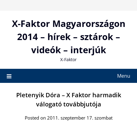
Skip
to
content
X-Faktor Magyarországon
2014 – hírek – sztárok –
videók – interjúk
X-Faktor
Menu
Pletenyik Dóra – X Faktor harmadik
válogató továbbjutója
Posted on 2011. szeptember 17. szombat