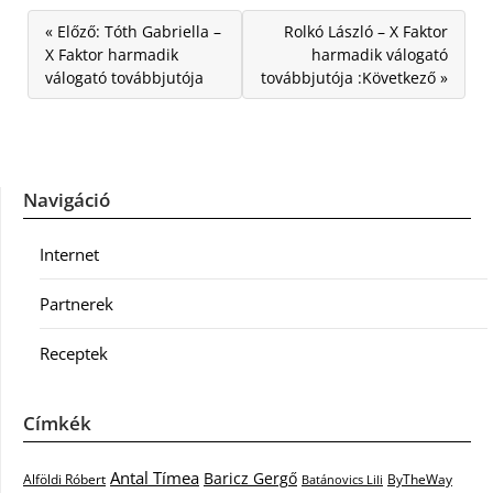
« Előző: Tóth Gabriella –
Rolkó László – X Faktor
X Faktor harmadik
harmadik válogató
válogató továbbjutója
továbbjutója :Következő »
Navigáció
Internet
Partnerek
Receptek
Címkék
Antal Tímea
Baricz Gergő
Alföldi Róbert
ByTheWay
Batánovics Lili