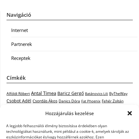
Navigáció
Internet
Partnerek
Receptek
Címkék
Antal Tímea
Baricz Gergő
Alföldi Róbert
ByTheWay
Batánovics Lili
Csobot Adél
Csordás Ákos
Danics Dóra
Fat Phoenix
Fehér Zoltán
Király L.
Janicsák Veca
Geszti Péter
Keresztes Ildikó
Hozzájárulás kezelése
Norbert
Kocsis Tibor
Kovács László Stone
Kováts Vera
mentor
A legjobb felhasználói élmény biztosítása érdekében olyan
Muri Enikő
Malek Miklós
Krasznai Tünde
LiL C.
Like
technológiákat használunk, mint például a cookie-k, amelyek tárolják az
RTL Klub
Oláh Gergő
Nagy Feró
Péterffy Lili
Rocktenors
Simon
eszközinformációkat és/vagy hozzáférnek azokhoz. Ezen