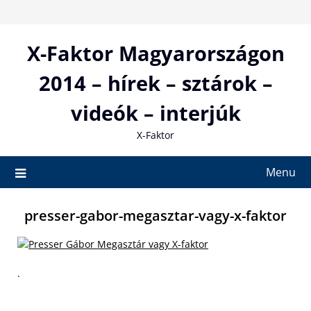
Skip
to
content
X-Faktor Magyarországon
2014 – hírek – sztárok –
videók – interjúk
X-Faktor
Menu
presser-gabor-megasztar-vagy-x-faktor
.