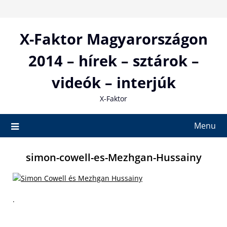
Skip
to
content
X-Faktor Magyarországon
2014 – hírek – sztárok –
videók – interjúk
X-Faktor
Menu
simon-cowell-es-Mezhgan-Hussainy
.