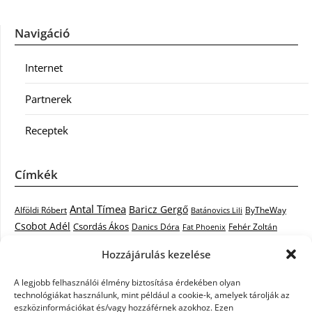
Navigáció
Internet
Partnerek
Receptek
Címkék
Antal Tímea
Baricz Gergő
Alföldi Róbert
ByTheWay
Batánovics Lili
Csobot Adél
Csordás Ákos
Danics Dóra
Fat Phoenix
Fehér Zoltán
Király L.
Janicsák Veca
Geszti Péter
Keresztes Ildikó
Hozzájárulás kezelése
Norbert
Kocsis Tibor
Kovács László Stone
Kováts Vera
mentor
A legjobb felhasználói élmény biztosítása érdekében olyan
Muri Enikő
Malek Miklós
Krasznai Tünde
LiL C.
Like
technológiákat használunk, mint például a cookie-k, amelyek tárolják az
RTL Klub
Oláh Gergő
Nagy Feró
Péterffy Lili
Rocktenors
Simon
eszközinformációkat és/vagy hozzáférnek azokhoz. Ezen