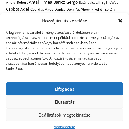
Antal Tímea
Baricz Gergő
Alföldi Róbert
ByTheWay
Batánovics Lili
Csobot Adél
Csordás Ákos
Danics Dóra
Fat Phoenix
Fehér Zoltán
Király L.
Janicsák Veca
Geszti Péter
Keresztes Ildikó
Hozzájárulás kezelése
Norbert
Kocsis Tibor
Kovács László Stone
Kováts Vera
mentor
A legjobb felhasználói élmény biztosítása érdekében olyan
Muri Enikő
Malek Miklós
Krasznai Tünde
LiL C.
Like
technológiákat használunk, mint például a cookie-k, amelyek tárolják az
RTL Klub
Oláh Gergő
Nagy Feró
Péterffy Lili
Rocktenors
Simon
eszközinformációkat és/vagy hozzáférnek azokhoz. Ezen
Takács Nikolas
technológiákhoz való hozzájárulás lehetővé teszi számunkra, hogy olyan
Szabó Dávid
Szabó Ádám
Cowell
Szikora Róbert
adatokat dolgozzunk fel ezen az oldalon, mint a böngészési viselkedés
Vastag Csaba
Wolf
Vastag Tamás
Tarány Tamás
Tóth Gabi
vagy az egyedi azonosítók. A hozzájárulás elmaradása vagy
visszavonása hátrányosan befolyásolhat bizonyos funkciókat és
X-Faktor
X-Faktor videók
Kati
funkciókat.
X-factor
x faktor döntő
X-Faktor válogatás
Zámbó
Elfogadás
Krisztián
Ördög Nóra
Elutasítás
©2026 X-Faktor Magyarországon 2014 – hírek –
Beállítások megtekintése
sztárok – videók – interjúk
| Design:
Newspaperly
WordPress Theme
Adatvédelem