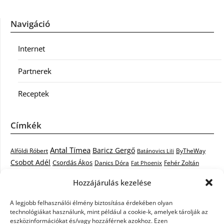
Navigáció
Internet
Partnerek
Receptek
Címkék
Antal Tímea
Baricz Gergő
Alföldi Róbert
ByTheWay
Batánovics Lili
Csobot Adél
Csordás Ákos
Danics Dóra
Fat Phoenix
Fehér Zoltán
Király L.
Janicsák Veca
Geszti Péter
Keresztes Ildikó
Hozzájárulás kezelése
Norbert
Kocsis Tibor
Kovács László Stone
Kováts Vera
mentor
A legjobb felhasználói élmény biztosítása érdekében olyan
Muri Enikő
Malek Miklós
Krasznai Tünde
LiL C.
Like
technológiákat használunk, mint például a cookie-k, amelyek tárolják az
RTL Klub
Oláh Gergő
Nagy Feró
Péterffy Lili
Rocktenors
Simon
eszközinformációkat és/vagy hozzáférnek azokhoz. Ezen