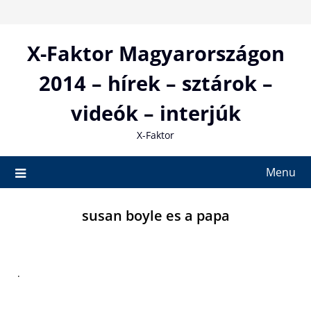
Skip
to
content
X-Faktor Magyarországon
2014 – hírek – sztárok –
videók – interjúk
X-Faktor
Menu
susan boyle es a papa
.