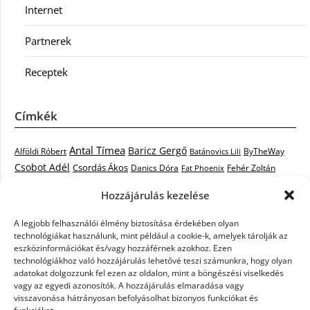
Internet
Partnerek
Receptek
Címkék
Antal Tímea
Baricz Gergő
Alföldi Róbert
ByTheWay
Batánovics Lili
Csobot Adél
Csordás Ákos
Danics Dóra
Fat Phoenix
Fehér Zoltán
Király L.
Janicsák Veca
Geszti Péter
Keresztes Ildikó
Hozzájárulás kezelése
Norbert
Kocsis Tibor
Kovács László Stone
Kováts Vera
mentor
A legjobb felhasználói élmény biztosítása érdekében olyan
Muri Enikő
Malek Miklós
Krasznai Tünde
LiL C.
Like
technológiákat használunk, mint például a cookie-k, amelyek tárolják az
RTL Klub
Oláh Gergő
Nagy Feró
Péterffy Lili
Rocktenors
Simon
eszközinformációkat és/vagy hozzáférnek azokhoz. Ezen
Takács Nikolas
technológiákhoz való hozzájárulás lehetővé teszi számunkra, hogy olyan
Szabó Dávid
Szabó Ádám
Cowell
Szikora Róbert
adatokat dolgozzunk fel ezen az oldalon, mint a böngészési viselkedés
Vastag Csaba
Wolf
Vastag Tamás
Tarány Tamás
Tóth Gabi
vagy az egyedi azonosítók. A hozzájárulás elmaradása vagy
visszavonása hátrányosan befolyásolhat bizonyos funkciókat és
X-Faktor
X-Faktor videók