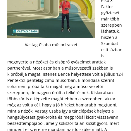
első X-
Faktor
győztesét
már több
szerepben
láthattuk,
hiszen a
Szombat
Vastag Csaba műsort vezet
esti lázban
is
megnyerte a nézőket és elsöprő győzelmet arattak
partnerével. Most azonban a műsorvezetői székben is
kipróbálja magát, Istenes Bence helyettese volt a július 12-i
Péntektől péntekig című műsorban. Elmondása szerint
soha nem próbálta ki magát még a műsorvezetői
szerepben, de nagyon örült a felkérésnek. Kiskorában
többször is elképzelte magát ebben a szerepben, akkor
még az volt a cél, hogy a jó híreket hamarabb megtudni,
mint a nézők.
Vastag Csaba így a tánclépések helyett a
hangsúlyozást gyakorolta és megpróbál kicsit visszavenni
beszédtempójából, amely sokszor talán kicsit gyors, mert
mindent el szeretne mondani az idő szűke miatt. A