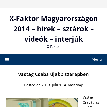
Skip
to
content
X-Faktor Magyarországon
2014 – hírek – sztárok –
videók – interjúk
X-Faktor
Menu
Vastag Csaba újabb szerepben
Posted on 2013. július 14. vasárnap
Vastag
Csabát, az