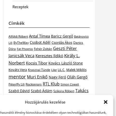
Receptek
Címkék
Antal Tímea
Baricz Gergő
Alföldi Róbert
Batánovics
Csobot Adél
Csordás Ákos
ByTheWay
Danics
Lili
Geszti Péter
Dóra
Fat Phoenix
Fehér Zoltán
Király L.
Janicsák Veca
Keresztes Ildikó
Norbert
Kocsis Tibor
Kovács László Stone
Kováts Vera
Malek Miklós
Krasznai Tünde
LiL C.
Like
mentor
Muri Enikő
Oláh Gergő
Nagy Feró
RTL Klub
Péterffy Lili
Rocktenors
Simon Cowell
Takács
Szabó Dávid
Szabó Ádám
Szikora Róbert
Vastag
Nikolas
Tarány Tamás
Tóth Gabi
Hozzájárulás kezelése
X-
Csaba
Wolf Kati
Vastag Tamás
X-factor
elhasználói élmény biztosítása érdekében olyan technológiákat használunk,