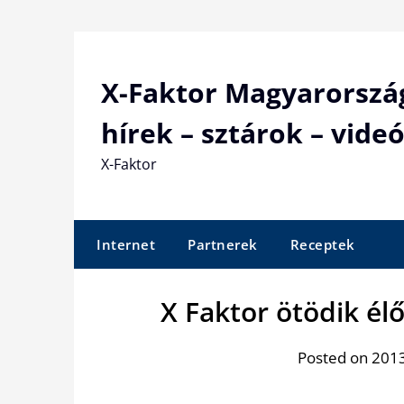
Skip
to
content
X-Faktor Magyarorszá
hírek – sztárok – videó
X-Faktor
Internet
Partnerek
Receptek
X Faktor ötödik élő
Posted on 201