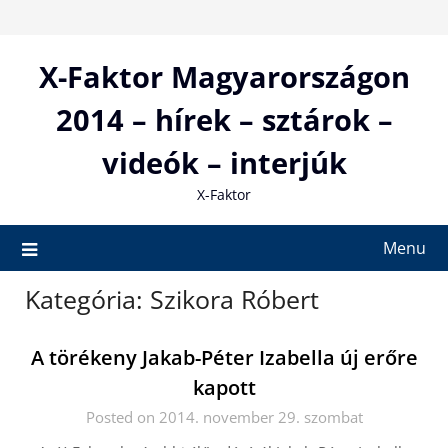
Skip
to
content
X-Faktor Magyarországon
2014 – hírek – sztárok –
videók – interjúk
X-Faktor
Menu
Kategória:
Szikora Róbert
A törékeny Jakab-Péter Izabella új erőre
kapott
Posted on 2014. november 29. szombat