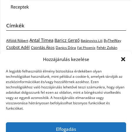
Receptek
Címkék
Antal Tímea
Baricz Gergő
Alföldi Róbert
ByTheWay
Batánovics Lili
Csobot Adél
Csordás Ákos
Danics Dóra
Fat Phoenix
Fehér Zoltán
Király L.
Janicsák Veca
Geszti Péter
Keresztes Ildikó
Hozzájárulás kezelése
Norbert
Kocsis Tibor
Kovács László Stone
Kováts Vera
mentor
A legjobb felhasználói élmény biztosítása érdekében olyan
Muri Enikő
Malek Miklós
Krasznai Tünde
LiL C.
Like
technológiákat használunk, mint például a cookie-k, amelyek tárolják az
RTL Klub
Oláh Gergő
Nagy Feró
Péterffy Lili
Rocktenors
Simon
eszközinformációkat és/vagy hozzáférnek azokhoz. Ezen
Takács Nikolas
technológiákhoz való hozzájárulás lehetővé teszi számunkra, hogy olyan
Szabó Dávid
Szabó Ádám
Cowell
Szikora Róbert
adatokat dolgozzunk fel ezen az oldalon, mint a böngészési viselkedés
Vastag Csaba
Wolf
Vastag Tamás
Tarány Tamás
Tóth Gabi
vagy az egyedi azonosítók. A hozzájárulás elmaradása vagy
visszavonása hátrányosan befolyásolhat bizonyos funkciókat és
X-Faktor
X-Faktor videók
Kati
funkciókat.
X-factor
x faktor döntő
X-Faktor válogatás
Zámbó
Elfogadás
Krisztián
Ördög Nóra