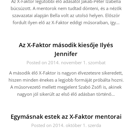
Az X-Faktor legútobbi élő adásától Jakab-Péter Izabella
búcsúzott. A mentorok nem tudtad dönteni, és a nézők
szavazatai alapján Bella volt az utolsó helyen. Először
fordult ilyen elő az X-Faktor eddigi műsoraiban, így…
Az X-Faktor második kiesője Ilyés
Jennifer
Posted on 2014. november 1. szombat
A második élő X-Faktor is nagyon élvezetesre sikeredett,
hiszen minden énekes a legjobb formáját próbálta hozni.
A műsorvezető mellett megjelent Szabó Zsófi is, akinek
nagyon jól sikerült az első élő adásban történő…
Egymásnak estek az X-Faktor mentorai
Posted on 2014. október 1. szerda