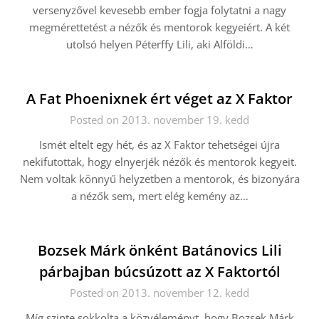
versenyzővel kevesebb ember fogja folytatni a nagy
megmérettetést a nézők és mentorok kegyeiért. A két
utolsó helyen Péterffy Lili, aki Alföldi…
A Fat Phoenixnek ért véget az X Faktor
Posted on 2013. november 19. kedd
Ismét eltelt egy hét, és az X Faktor tehetségei újra
nekifutottak, hogy elnyerjék nézők és mentorok kegyeit.
Nem voltak könnyű helyzetben a mentorok, és bizonyára
a nézők sem, mert elég kemény az…
Bozsek Márk önként Batánovics Lili
párbajban búcsúzott az X Faktortól
Posted on 2013. november 12. kedd
Míg szinte sokkolta a közvéleményt, hogy Bozsek Márk