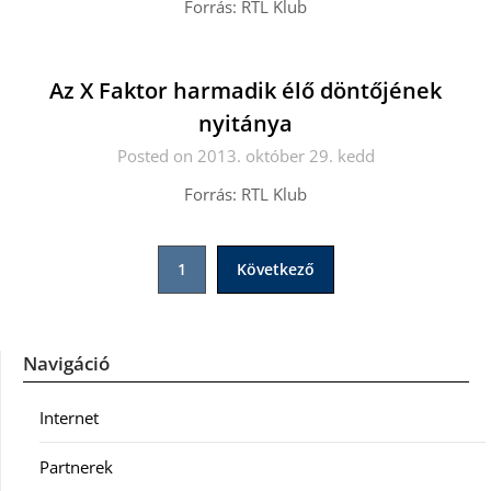
Forrás: RTL Klub
Az X Faktor harmadik élő döntőjének
nyitánya
Posted on 2013. október 29. kedd
Forrás: RTL Klub
Bejegyzések
1
Következő
lapozása
Navigáció
Internet
Partnerek