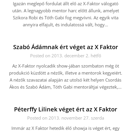
Igazán meglepő fordulat állt elő az X-Faktor válogató
után. A legnagyobb mentor harc előtt állunk, amelyet
Szikora Robi és Tóth Gabi fog megvívni. Az egyik vita
annyira elfajult, és indulatossá vált, hogy…
Szabó Ádámnak ért véget az X Faktor
Posted on 2013. december 2. hétfő
Az X-Faktor nyolcadik show-jában szombaton még öt
produkció küzdött a nézők, illetve a mentorok kegyeiért.
A nézők szavazatai alapján az utolsó két helyen Csordás
Ákos és Szabó Ádám, Tóth Gabi mentoráltjai végeztek,…
Péterffy Lilinek véget ért az X Faktor
Posted on 2013. november 27. szerda
Immár az X Faktor hetedik élő showja is véget ért, egy