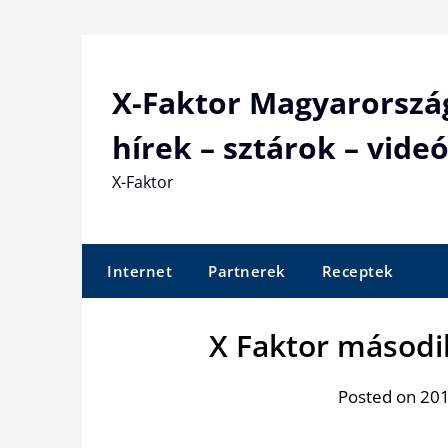
Skip
to
content
X-Faktor Magyarorszá
hírek – sztárok – videó
X-Faktor
Internet
Partnerek
Receptek
X Faktor másodi
Posted on 201