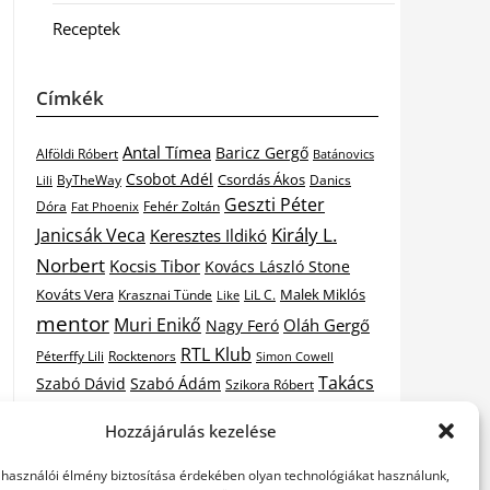
Receptek
Címkék
Antal Tímea
Baricz Gergő
Alföldi Róbert
Batánovics
Csobot Adél
Csordás Ákos
ByTheWay
Danics
Lili
Geszti Péter
Dóra
Fat Phoenix
Fehér Zoltán
Király L.
Janicsák Veca
Keresztes Ildikó
Norbert
Kocsis Tibor
Kovács László Stone
Kováts Vera
Malek Miklós
Krasznai Tünde
LiL C.
Like
mentor
Muri Enikő
Oláh Gergő
Nagy Feró
RTL Klub
Péterffy Lili
Rocktenors
Simon Cowell
Takács
Szabó Dávid
Szabó Ádám
Szikora Róbert
Vastag
Nikolas
Tarány Tamás
Tóth Gabi
Hozzájárulás kezelése
X-
Csaba
Wolf Kati
Vastag Tamás
X-factor
elhasználói élmény biztosítása érdekében olyan technológiákat használunk,