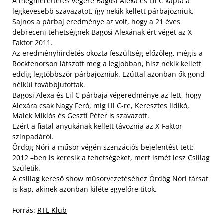
A megmérettetés végére Bagosi Alexa és Lil C kapta a
legkevesebb szavazatot, így nekik kellett párbajozniuk.
Sajnos a párbaj eredménye az volt, hogy a 21 éves
debreceni tehetségnek Bagosi Alexának ért véget az X
Faktor 2011.
Az eredményhirdetés okozta feszültség előzőleg, mégis a
Rocktenorson látszott meg a legjobban, hisz nekik kellett
eddig legtöbbször párbajozniuk. Ezúttal azonban ők gond
nélkül továbbjutottak.
Bagosi Alexa és Lil C párbaja végeredménye az lett, hogy
Alexára csak Nagy Feró, míg Lil C-re, Keresztes Ildikó,
Malek Miklós és Geszti Péter is szavazott.
Ezért a fiatal anyukának kellett távoznia az X-Faktor
színpadáról.
Ördög Nóri a műsor végén szenzációs bejelentést tett:
2012 –ben is keresik a tehetségeket, mert ismét lesz Csillag
Születik.
A csillag kereső show műsorvezetéséhez Ördög Nóri társat
is kap, akinek azonban kiléte egyelőre titok.
Forrás:
RTL Klub