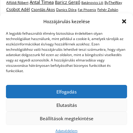
Antal Tímea
Baricz Gergő
Alföldi Róbert
ByTheWay
Batánovics Lili
Csobot Adél
Csordás Ákos
Danics Dóra
Fat Phoenix
Fehér Zoltán
Király L.
Janicsák Veca
Geszti Péter
Keresztes Ildikó
Hozzájárulás kezelése
Norbert
Kocsis Tibor
Kovács László Stone
Kováts Vera
mentor
A legjobb felhasználói élmény biztosítása érdekében olyan
Muri Enikő
Malek Miklós
Krasznai Tünde
LiL C.
Like
technológiákat használunk, mint például a cookie-k, amelyek tárolják az
RTL Klub
Oláh Gergő
Nagy Feró
Péterffy Lili
Rocktenors
Simon
eszközinformációkat és/vagy hozzáférnek azokhoz. Ezen
Takács Nikolas
technológiákhoz való hozzájárulás lehetővé teszi számunkra, hogy olyan
Szabó Dávid
Szabó Ádám
Cowell
Szikora Róbert
adatokat dolgozzunk fel ezen az oldalon, mint a böngészési viselkedés
Vastag Csaba
Wolf
Vastag Tamás
Tarány Tamás
Tóth Gabi
vagy az egyedi azonosítók. A hozzájárulás elmaradása vagy
visszavonása hátrányosan befolyásolhat bizonyos funkciókat és
X-Faktor
X-Faktor videók
Kati
funkciókat.
X-factor
x faktor döntő
X-Faktor válogatás
Zámbó
Elfogadás
Krisztián
Ördög Nóra
Elutasítás
©2026 X-Faktor Magyarországon 2014 – hírek –
Beállítások megtekintése
sztárok – videók – interjúk
| Design:
Newspaperly
WordPress Theme
Adatvédelem