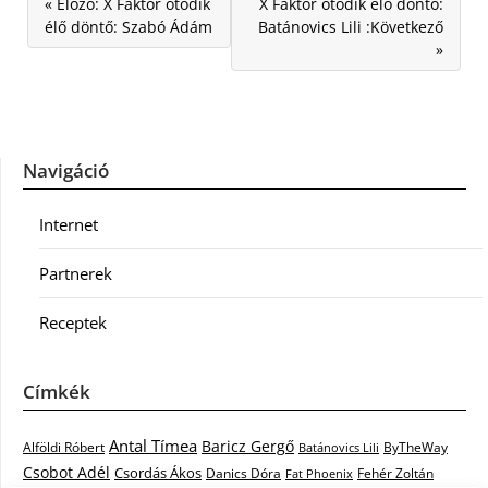
« Előző: X Faktor ötödik
X Faktor ötödik élő döntő:
élő döntő: Szabó Ádám
Batánovics Lili :Következő
»
Navigáció
Internet
Partnerek
Receptek
Címkék
Antal Tímea
Baricz Gergő
Alföldi Róbert
ByTheWay
Batánovics Lili
Csobot Adél
Csordás Ákos
Danics Dóra
Fat Phoenix
Fehér Zoltán