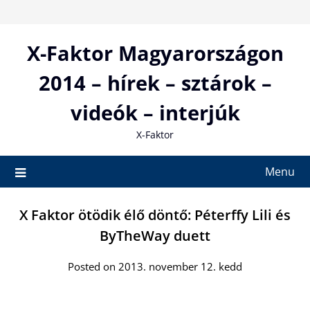
Skip
to
content
X-Faktor Magyarországon
2014 – hírek – sztárok –
videók – interjúk
X-Faktor
Menu
X Faktor ötödik élő döntő: Péterffy Lili és
ByTheWay duett
Posted on 2013. november 12. kedd