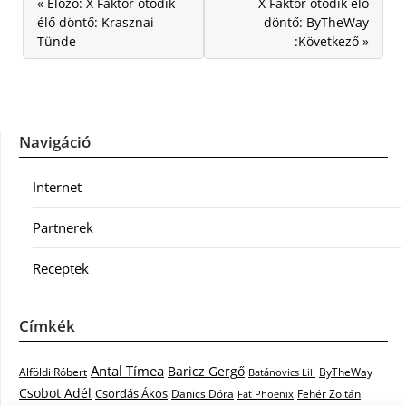
« Előző: X Faktor ötödik
X Faktor ötödik élő
élő döntő: Krasznai
döntő: ByTheWay
Tünde
:Következő »
Navigáció
Internet
Partnerek
Receptek
Címkék
Antal Tímea
Baricz Gergő
Alföldi Róbert
ByTheWay
Batánovics Lili
Csobot Adél
Csordás Ákos
Danics Dóra
Fat Phoenix
Fehér Zoltán