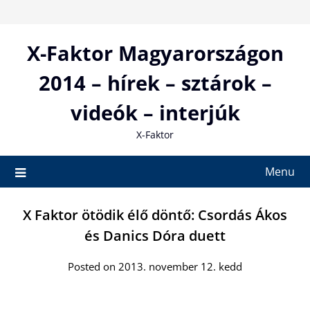
Skip
to
content
X-Faktor Magyarországon
2014 – hírek – sztárok –
videók – interjúk
X-Faktor
Menu
X Faktor ötödik élő döntő: Csordás Ákos
és Danics Dóra duett
Posted on 2013. november 12. kedd