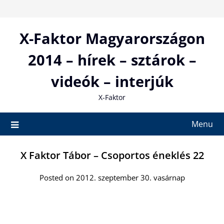
Skip
to
content
X-Faktor Magyarországon
2014 – hírek – sztárok –
videók – interjúk
X-Faktor
Menu
X Faktor Tábor – Csoportos éneklés 22
Posted on 2012. szeptember 30. vasárnap