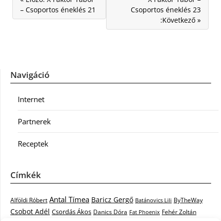
– Csoportos éneklés 21
Csoportos éneklés 23
:Következő »
Navigáció
Internet
Partnerek
Receptek
Címkék
Antal Tímea
Baricz Gergő
Alföldi Róbert
ByTheWay
Batánovics Lili
Csobot Adél
Csordás Ákos
Danics Dóra
Fat Phoenix
Fehér Zoltán