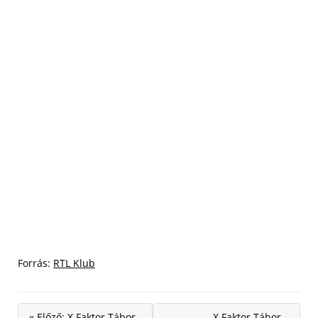
Forrás:
RTL Klub
« Előző: X Faktor Tábor
X Faktor Tábor –