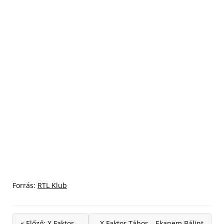
Forrás:
RTL Klub
« Előző: X Faktor
X Faktor Tábor – Ekanem Bálint