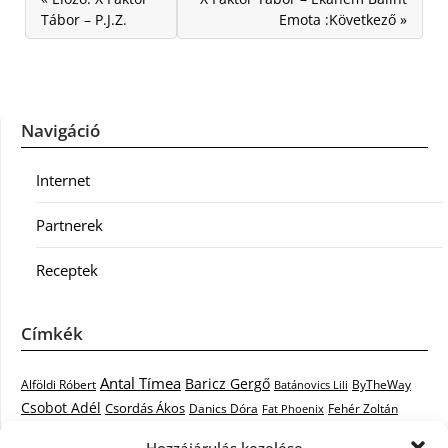
Tábor – P.J.Z.
Emota :Következő »
Navigáció
Internet
Partnerek
Receptek
Címkék
Antal Tímea
Baricz Gergő
Alföldi Róbert
ByTheWay
Batánovics Lili
Csobot Adél
Csordás Ákos
Danics Dóra
Fat Phoenix
Fehér Zoltán
Király L.
Janicsák Veca
Geszti Péter
Keresztes Ildikó