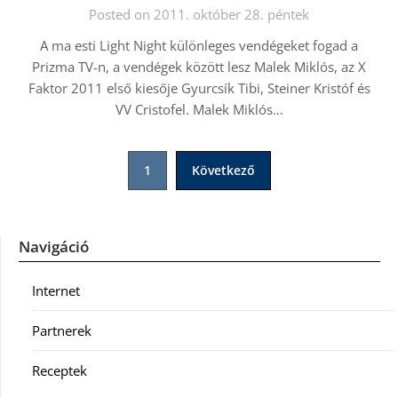
Posted on 2011. október 28. péntek
A ma esti Light Night különleges vendégeket fogad a
Prizma TV-n, a vendégek között lesz Malek Miklós, az X
Faktor 2011 első kiesője Gyurcsík Tibi, Steiner Kristóf és
VV Cristofel. Malek Miklós…
Bejegyzések
1
Következő
lapozása
Navigáció
Internet
Partnerek
Receptek