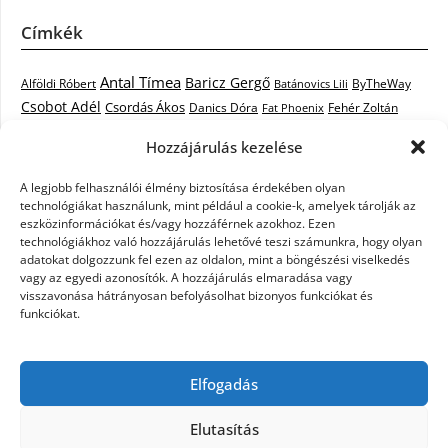
Címkék
Antal Tímea
Baricz Gergő
Alföldi Róbert
ByTheWay
Batánovics Lili
Csobot Adél
Csordás Ákos
Danics Dóra
Fat Phoenix
Fehér Zoltán
Király L.
Janicsák Veca
Geszti Péter
Keresztes Ildikó
Hozzájárulás kezelése
Norbert
Kocsis Tibor
Kovács László Stone
Kováts Vera
mentor
A legjobb felhasználói élmény biztosítása érdekében olyan
Muri Enikő
Malek Miklós
Krasznai Tünde
LiL C.
Like
technológiákat használunk, mint például a cookie-k, amelyek tárolják az
RTL Klub
Oláh Gergő
Nagy Feró
Péterffy Lili
Rocktenors
Simon
eszközinformációkat és/vagy hozzáférnek azokhoz. Ezen
Takács Nikolas
technológiákhoz való hozzájárulás lehetővé teszi számunkra, hogy olyan
Szabó Dávid
Szabó Ádám
Cowell
Szikora Róbert
adatokat dolgozzunk fel ezen az oldalon, mint a böngészési viselkedés
Vastag Csaba
Wolf
Vastag Tamás
Tarány Tamás
Tóth Gabi
vagy az egyedi azonosítók. A hozzájárulás elmaradása vagy
visszavonása hátrányosan befolyásolhat bizonyos funkciókat és
X-Faktor
X-Faktor videók
Kati
funkciókat.
X-factor
x faktor döntő
X-Faktor válogatás
Zámbó
Elfogadás
Krisztián
Ördög Nóra
Elutasítás