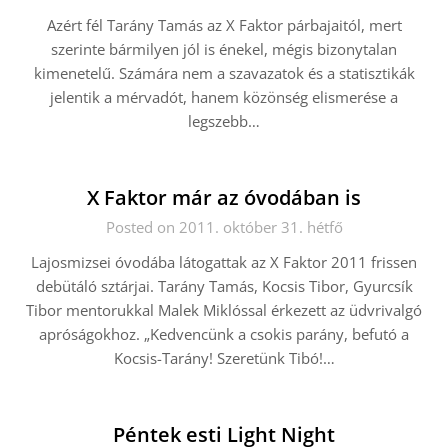
Azért fél Tarány Tamás az X Faktor párbajaitól, mert
szerinte bármilyen jól is énekel, mégis bizonytalan
kimenetelű. Számára nem a szavazatok és a statisztikák
jelentik a mérvadót, hanem közönség elismerése a
legszebb…
X Faktor már az óvodában is
Posted on 2011. október 31. hétfő
Lajosmizsei óvodába látogattak az X Faktor 2011 frissen
debütáló sztárjai. Tarány Tamás, Kocsis Tibor, Gyurcsík
Tibor mentorukkal Malek Miklóssal érkezett az üdvrivalgó
apróságokhoz. „Kedvencünk a csokis parány, befutó a
Kocsis-Tarány! Szeretünk Tibó!…
Péntek esti Light Night