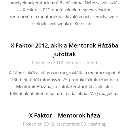
amelyek bekerülnek az élő adásokba. Nehéz a választás
az X Faktor 2012 döntőseinek megnevezésekor,
szerencsére a mentoroknak kiváló zenei személyiségek
sietnek segítségükre. Keresztes…
X Faktor 2012, akik a Mentorok Házába
jutottak
Posted on 2012. október 2. kedd
A Tábor lakókat alaposan megrostálta a mentorcsapat. A
130 bejutóból mindössze 25 produkció költözhet be a
Mentorok Házába, közülük kerülnek ki azok, akik
folytatják útjukat majd az élő adásokba. Még maguk a…
X Faktor – Mentorok háza
Posted on 2012. szeptember 30. vasárnap