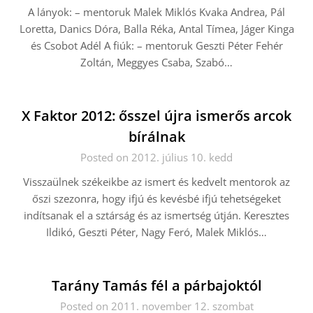
A lányok: – mentoruk Malek Miklós Kvaka Andrea, Pál
Loretta, Danics Dóra, Balla Réka, Antal Tímea, Jáger Kinga
és Csobot Adél A fiúk: – mentoruk Geszti Péter Fehér
Zoltán, Meggyes Csaba, Szabó…
X Faktor 2012: ősszel újra ismerős arcok
bírálnak
Posted on 2012. július 10. kedd
Visszaülnek székeikbe az ismert és kedvelt mentorok az
őszi szezonra, hogy ifjú és kevésbé ifjú tehetségeket
indítsanak el a sztárság és az ismertség útján. Keresztes
Ildikó, Geszti Péter, Nagy Feró, Malek Miklós…
Tarány Tamás fél a párbajoktól
Posted on 2011. november 12. szombat