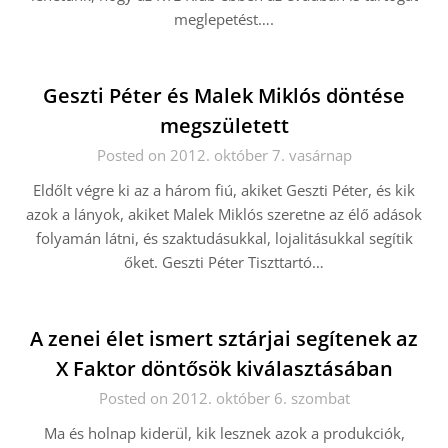
meglepetést….
Geszti Péter és Malek Miklós döntése
megszületett
Posted on 2012. október 7. vasárnap
Eldőlt végre ki az a három fiú, akiket Geszti Péter, és kik
azok a lányok, akiket Malek Miklós szeretne az élő adások
folyamán látni, és szaktudásukkal, lojalitásukkal segítik
őket. Geszti Péter Tiszttartó…
A zenei élet ismert sztárjai segítenek az
X Faktor döntősök kiválasztásában
Posted on 2012. október 6. szombat
Ma és holnap kiderül, kik lesznek azok a produkciók,