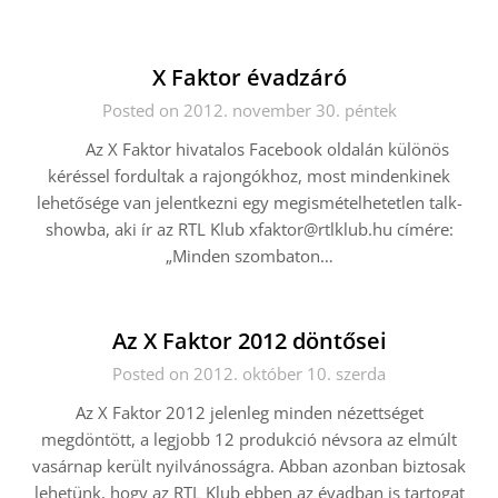
X Faktor évadzáró
Posted on 2012. november 30. péntek
Az X Faktor hivatalos Facebook oldalán különös
kéréssel fordultak a rajongókhoz, most mindenkinek
lehetősége van jelentkezni egy megismételhetetlen talk-
showba, aki ír az RTL Klub
xfaktor@rtlklub.hu
címére:
„Minden szombaton…
Az X Faktor 2012 döntősei
Posted on 2012. október 10. szerda
Az X Faktor 2012 jelenleg minden nézettséget
megdöntött, a legjobb 12 produkció névsora az elmúlt
vasárnap került nyilvánosságra. Abban azonban biztosak
lehetünk, hogy az RTL Klub ebben az évadban is tartogat