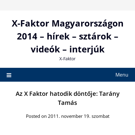
Skip
to
content
X-Faktor Magyarországon
2014 – hírek – sztárok –
videók – interjúk
X-Faktor
Menu
Az X Faktor hatodik döntője: Tarány
Tamás
Posted on 2011. november 19. szombat