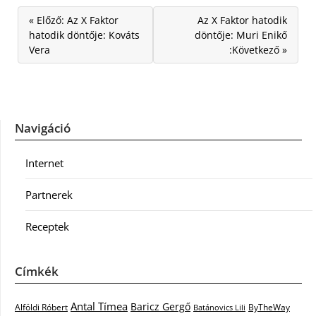
« Előző: Az X Faktor
Az X Faktor hatodik
hatodik döntője: Kováts
döntője: Muri Enikő
Vera
:Következő »
Navigáció
Internet
Partnerek
Receptek
Címkék
Antal Tímea
Baricz Gergő
Alföldi Róbert
ByTheWay
Batánovics Lili