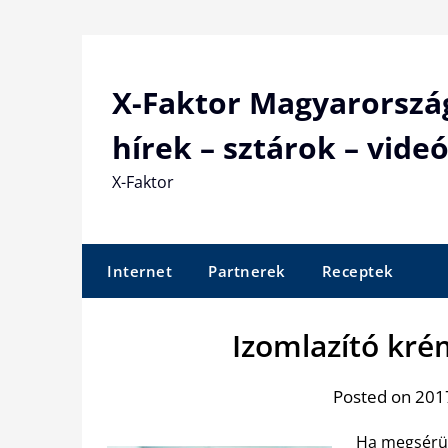
Skip
to
content
X-Faktor Magyarorszá
hírek – sztárok – videó
X-Faktor
Internet
Partnerek
Receptek
Izomlazító kré
Posted on 2017
Ha megsérült