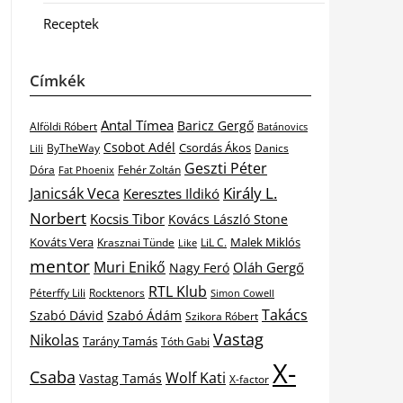
Receptek
Címkék
Antal Tímea
Baricz Gergő
Alföldi Róbert
Batánovics
Csobot Adél
Csordás Ákos
ByTheWay
Danics
Lili
Geszti Péter
Dóra
Fat Phoenix
Fehér Zoltán
Király L.
Janicsák Veca
Keresztes Ildikó
Norbert
Kocsis Tibor
Kovács László Stone
Kováts Vera
Malek Miklós
Krasznai Tünde
LiL C.
Like
mentor
Muri Enikő
Oláh Gergő
Nagy Feró
RTL Klub
Péterffy Lili
Rocktenors
Simon Cowell
Takács
Szabó Dávid
Szabó Ádám
Szikora Róbert
Vastag
Nikolas
Tarány Tamás
Tóth Gabi
X-
Csaba
Wolf Kati
Vastag Tamás
X-factor