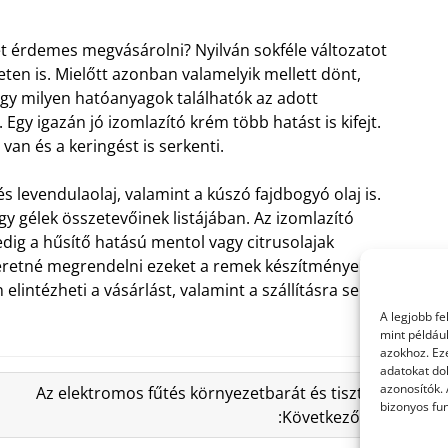
t érdemes megvásárolni? Nyilván sokféle változatot
neten is. Mielőtt azonban valamelyik mellett dönt,
ogy milyen hatóanyagok találhatók az adott
Egy igazán jó izomlazító krém több hatást is kifejt.
van és a keringést is serkenti.
s levendulaolaj, valamint a kúszó fajdbogyó olaj is.
y gélek összetevőinek listájában. Az izomlazító
 pedig a hűsítő hatású mentol vagy citrusolajak
zeretné megrendelni ezeket a remek készítményeket,
lintézheti a vásárlást, valamint a szállításra sem
A legjobb f
mint példáu
azokhoz. Ez
adatokat dol
azonosítók.
Az elektromos fűtés környezetbarát és tiszta
bizonyos fun
:Következő »