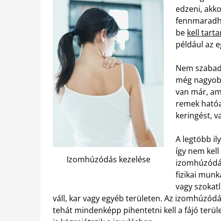
edzeni, akk
fennmaradha
be
kell tart
például az e
Nem szabad 
még nagyobb
van már, ami
remek hatóa
keringést, v
A legtöbb il
így nem kell
Izomhúzódás kezelése
izomhúzódás
fizikai munk
vagy szokat
váll, kar vagy egyéb területen. Az izomhúzódá
tehát mindenképp pihentetni kell a fájó terül