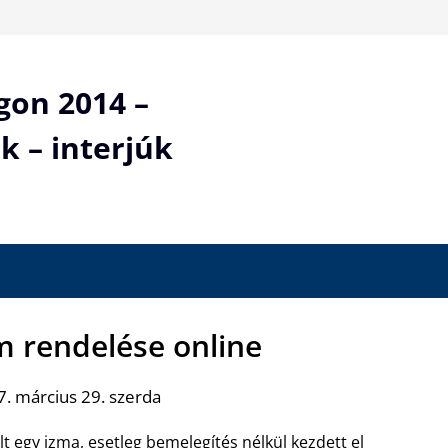
gon 2014 –
k – interjúk
m rendelése online
. március 29. szerda
 egy izma, esetleg bemelegítés nélkül kezdett el