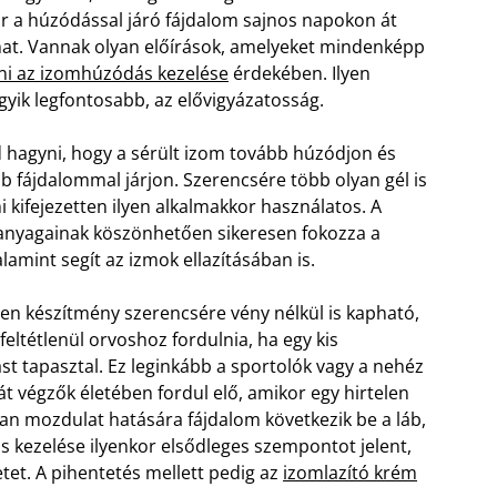
or a húzódással járó fájdalom sajnos napokon át
t. Vannak olyan előírások, amelyeket mindenképp
ani az izomhúzódás kezelése
érdekében. Ilyen
gyik legfontosabb, az elővigyázatosság.
hagyni, hogy a sérült izom tovább húzódjon és
 fájdalommal járjon. Szerencsére több olyan gél is
 kifejezetten ilyen alkalmakkor használatos. A
nyagainak köszönhetően sikeresen fokozza a
alamint segít az izmok ellazításában is.
yen készítmény szerencsére vény nélkül is kapható,
 feltétlenül orvoshoz fordulnia, ha egy kis
t tapasztal. Ez leginkább a sportolók vagy a nehéz
át végzők életében fordul elő, amikor egy hirtelen
lan mozdulat hatására fájdalom következik be a láb,
s kezelése ilyenkor elsődleges szempontot jelent,
etet. A pihentetés mellett pedig az
izomlazító krém