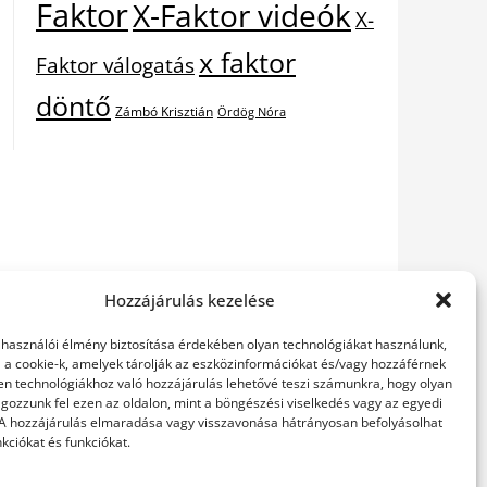
Faktor
X-Faktor videók
X-
x faktor
Faktor válogatás
döntő
Zámbó Krisztián
Ördög Nóra
Hozzájárulás kezelése
elhasználói élmény biztosítása érdekében olyan technológiákat használunk,
l a cookie-k, amelyek tárolják az eszközinformációkat és/vagy hozzáférnek
en technológiákhoz való hozzájárulás lehetővé teszi számunkra, hogy olyan
gozzunk fel ezen az oldalon, mint a böngészési viselkedés vagy az egyedi
 A hozzájárulás elmaradása vagy visszavonása hátrányosan befolyásolhat
kciókat és funkciókat.