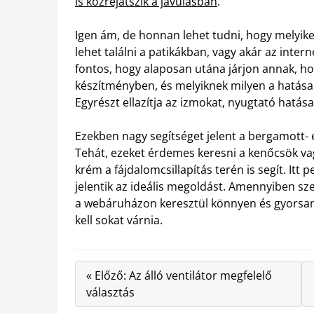
is közrejátszik a javulásban
.
Igen ám, de honnan lehet tudni, hogy melyike
lehet találni a patikákban, vagy akár az inter
fontos, hogy alaposan utána járjon annak, h
készítményben, és melyiknek milyen a hatása. 
Egyrészt ellazítja az izmokat, nyugtató hatása 
Ezekben nagy segítséget jelent a bergamott- é
Tehát, ezeket érdemes keresni a kenőcsök vag
krém a fájdalomcsillapítás terén is segít. Itt
jelentik az ideális megoldást. Amennyiben s
a webáruházon keresztül könnyen és gyorsan e
kell sokat várnia.
« Előző: Az álló ventilátor megfelelő
választás