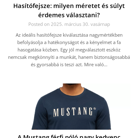
Hasítófejsze: milyen méretet és súlyt
érdemes választani?
Posted on 2025. március 30. vasárnap
Az ideális hasítófejsze kiválasztása nagymértékben
befolyásolja a hatékonyságot és a kényelmet a fa
hasogatása közben. Egy jól megválasztott eszköz
nemcsak megkönnyíti a munkát, hanem biztonságosabbá
és gyorsabbá is teszi azt. Mire való…
A Mustang férfi póló nagy kedvenc