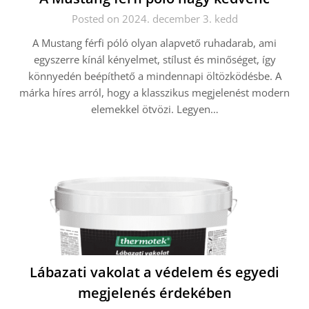
Posted on 2024. december 3. kedd
A Mustang férfi póló olyan alapvető ruhadarab, ami
egyszerre kínál kényelmet, stílust és minőséget, így
könnyedén beépíthető a mindennapi öltözködésbe. A
márka híres arról, hogy a klasszikus megjelenést modern
elemekkel ötvözi. Legyen…
Lábazati vakolat a védelem és egyedi
megjelenés érdekében