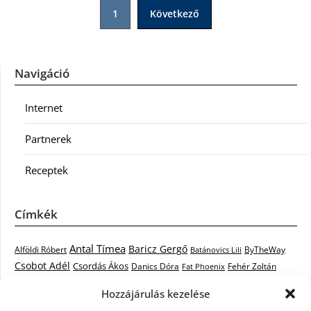
Bejegyzések
1
Következő
lapozása
Navigáció
Internet
Partnerek
Receptek
Címkék
Antal Tímea
Baricz Gergő
Alföldi Róbert
ByTheWay
Batánovics Lili
Csobot Adél
Csordás Ákos
Danics Dóra
Fat Phoenix
Fehér Zoltán
Király L.
Janicsák Veca
Geszti Péter
Keresztes Ildikó
Hozzájárulás kezelése
Norbert
Kocsis Tibor
Kovács László Stone
Kováts Vera