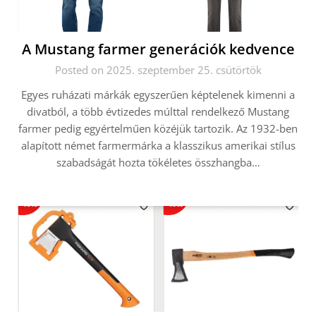
A Mustang farmer generációk kedvence
Posted on 2025. szeptember 25. csütörtök
Egyes ruházati márkák egyszerűen képtelenek kimenni a
divatból, a több évtizedes múlttal rendelkező Mustang
farmer pedig egyértelműen közéjük tartozik. Az 1932-ben
alapított német farmermárka a klasszikus amerikai stílus
szabadságát hozta tökéletes összhangba…