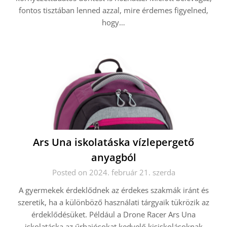
fontos tisztában lenned azzal, mire érdemes figyelned,
hogy…
Ars Una iskolatáska vízlepergető
anyagból
Posted on 2024. február 21. szerda
A gyermekek érdeklődnek az érdekes szakmák iránt és
szeretik, ha a különböző használati tárgyaik tükrözik az
érdeklődésüket. Például a Drone Racer Ars Una
iskolatáska az űrhajósokat kedvelő kisiskolásoknak