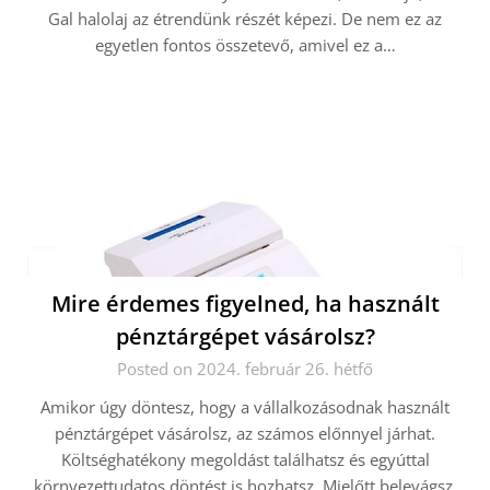
Gal halolaj az étrendünk részét képezi. De nem ez az
egyetlen fontos összetevő, amivel ez a…
Mire érdemes figyelned, ha használt
pénztárgépet vásárolsz?
Posted on 2024. február 26. hétfő
Amikor úgy döntesz, hogy a vállalkozásodnak használt
pénztárgépet vásárolsz, az számos előnnyel járhat.
Költséghatékony megoldást találhatsz és egyúttal
környezettudatos döntést is hozhatsz. Mielőtt belevágsz,