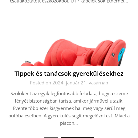
csatlakoztatott eszközökből. UTP kábelek sok Ethernet…
Tippek és tanácsok gyerekülésekhez
Posted on 2024. január 21. vasárnap
Szülőként az egyik legfontosabb feladata, hogy a szeme
fényét biztonságban tartsa, amikor járművel utazik.
Évente több ezer kisgyermek hal meg vagy sérül meg
autóbalesetben. A gyerekülés segít megelőzni ezt. Mivel a
piacon…