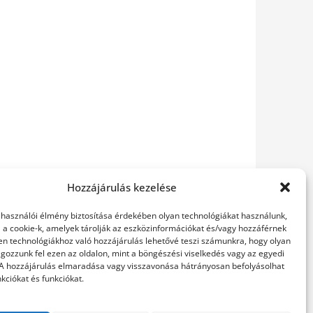
Hozzájárulás kezelése
elhasználói élmény biztosítása érdekében olyan technológiákat használunk,
l a cookie-k, amelyek tárolják az eszközinformációkat és/vagy hozzáférnek
en technológiákhoz való hozzájárulás lehetővé teszi számunkra, hogy olyan
gozzunk fel ezen az oldalon, mint a böngészési viselkedés vagy az egyedi
 A hozzájárulás elmaradása vagy visszavonása hátrányosan befolyásolhat
kciókat és funkciókat.