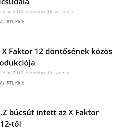
csúdala
ted on 2012. december 16. vasárnap
ás: RTL Klub
 X Faktor 12 döntősének közös
odukciója
ted on 2012. december 15. szombat
ás: RTL Klub
J.Z búcsút intett az X Faktor
12-től