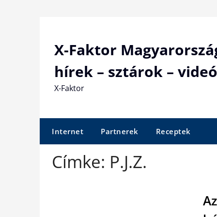
Skip
to
content
X-Faktor Magyarorszá
hírek – sztárok – videó
X-Faktor
Internet
Partnerek
Receptek
Címke:
P.J.Z.
Az