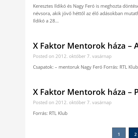
Keresztes Ildikó és Nagy Feró is meghozta döntésé
névsora, akik jövő héttől az élő adásokban mutath
Ildikó a 28…
X Faktor Mentorok háza – 
Posted on 2012. október 7. vasárnap
Csapatok: – mentoruk Nagy Feró Forrás: RTL Klu
X Faktor Mentorok háza – P.
Posted on 2012. október 7. vasárnap
Forrás: RTL Klub
Bejegyzések
1
2