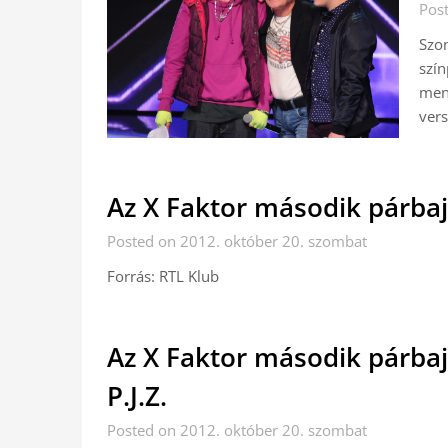
Post
Szom
szín
ment
vers
Az X Faktor második párbajá
Posted on 2012. október 20. szombat
Forrás: RTL Klub
Az X Faktor második párbaj
P.J.Z.
Posted on 2012. október 20. szombat