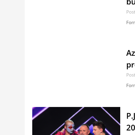
bú
Pos
Forr
Az
pr
Pos
Forr
P.
20