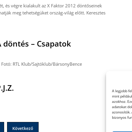
t, és végre kialakult az X Faktor 2012 döntőseinek
atják meg tehetségüket ország-világ előtt. Keresztes
A döntés – Csapatok
b Fotó: RTL Klub/Sajtóklub/BársonyBence
J.Z.
A legjobb f
mint példáu
azokhoz. Ez
adatokat dol
azonosítók.
bizonyos fun
Következő