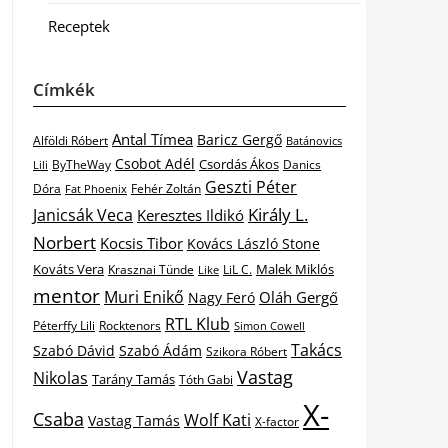
Receptek
Címkék
Antal Tímea
Baricz Gergő
Alföldi Róbert
Batánovics
Csobot Adél
Csordás Ákos
ByTheWay
Danics
Lili
Geszti Péter
Dóra
Fat Phoenix
Fehér Zoltán
Király L.
Janicsák Veca
Keresztes Ildikó
Norbert
Kocsis Tibor
Kovács László Stone
Kováts Vera
Malek Miklós
Krasznai Tünde
LiL C.
Like
mentor
Muri Enikő
Oláh Gergő
Nagy Feró
RTL Klub
Péterffy Lili
Rocktenors
Simon Cowell
Takács
Szabó Dávid
Szabó Ádám
Szikora Róbert
Vastag
Nikolas
Tarány Tamás
Tóth Gabi
X-
Csaba
Wolf Kati
Vastag Tamás
X-factor