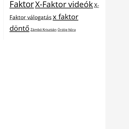
Faktor
X-Faktor videók
X-
x faktor
Faktor válogatás
döntő
Zámbó Krisztián
Ördög Nóra