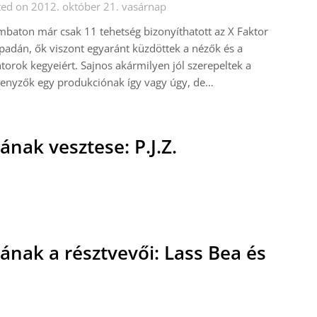
ed on 2012. október 21. vasárnap
baton már csak 11 tehetség bizonyíthatott az X Faktor
padán, ők viszont egyaránt küzdöttek a nézők és a
orok kegyeiért. Sajnos akármilyen jól szerepeltek a
enyzők egy produkciónak így vagy úgy, de…
nak vesztese: P.J.Z.
ának a résztvevői: Lass Bea és