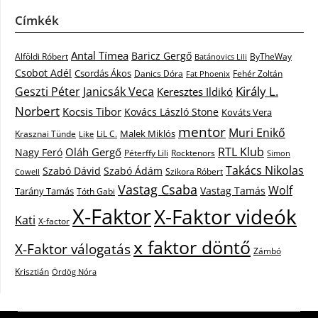
Címkék
Antal Tímea
Baricz Gergő
Alföldi Róbert
ByTheWay
Batánovics Lili
Csobot Adél
Csordás Ákos
Danics Dóra
Fat Phoenix
Fehér Zoltán
Király L.
Janicsák Veca
Geszti Péter
Keresztes Ildikó
Norbert
Kocsis Tibor
Kovács László Stone
Kováts Vera
mentor
Muri Enikő
Malek Miklós
Krasznai Tünde
LiL C.
Like
RTL Klub
Oláh Gergő
Nagy Feró
Péterffy Lili
Rocktenors
Simon
Takács Nikolas
Szabó Dávid
Szabó Ádám
Cowell
Szikora Róbert
Vastag Csaba
Wolf
Vastag Tamás
Tarány Tamás
Tóth Gabi
X-Faktor
X-Faktor videók
Kati
X-factor
x faktor döntő
X-Faktor válogatás
Zámbó
Krisztián
Ördög Nóra