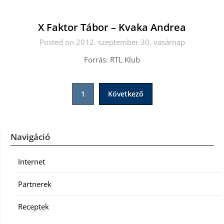
X Faktor Tábor – Kvaka Andrea
Posted on 2012. szeptember 30. vasárnap
Forrás: RTL Klub
Bejegyzések
1
Következő
lapozása
Navigáció
Internet
Partnerek
Receptek