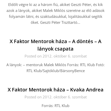
Eldőlt végre ki az a három fiú, akiket Geszti Péter, és kik
azok a lányok, akiket Malek Miklós szeretne az élő adások
folyamán látni, és szaktudásukkal, lojalitásukkal segítik
őket. Geszti Péter Tiszttartó…
X Faktor Mentorok háza – A döntés – A
lányok csapata
Posted on 2012. október 6. szombat
A lányok: – mentoruk Malek Miklós Forrás: RTL Klub Fotó:
RTL Klub/Sajtóklub/BársonyBence
X Faktor Mentorok háza – Kvaka Andrea
Posted on 2012. október 6. szombat
Forrás: RTL Klub